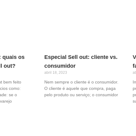
: quais os
Especial Sell out: cliente vs.
V
l out?
consumidor
f
abril 18, 2023
ab
t bem feito
Nem sempre o cliente é o consumidor.
I
cios como:
O cliente é aquele que compra, paga
p
ade: se o
pelo produto ou serviço; o consumidor
p
varejo
s