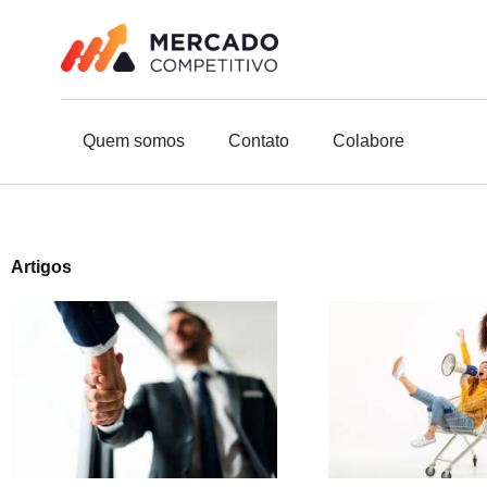
o
Ir
conteúdo
para
o
conteúdo
Quem somos
Contato
Colabore
Artigos
Page
Page
Page
Page