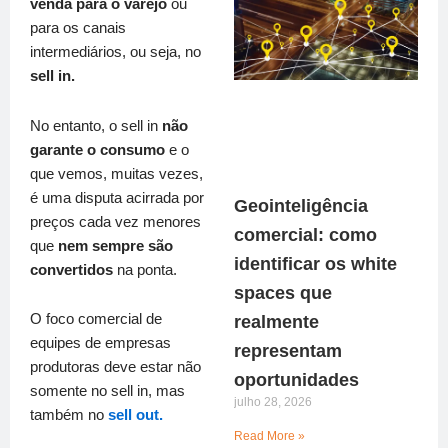
venda para o varejo
ou
para os canais
intermediários, ou seja, no
sell in.
No entanto, o sell in
não
garante o consumo
e o
que vemos, muitas vezes,
é uma disputa acirrada por
Geointeligência
preços cada vez menores
comercial: como
que
nem sempre são
identificar os white
convertidos
na ponta.
spaces que
O foco comercial de
realmente
equipes de empresas
representam
produtoras deve estar não
oportunidades
somente no sell in, mas
julho 28, 2026
também no
sell out.
Read More »