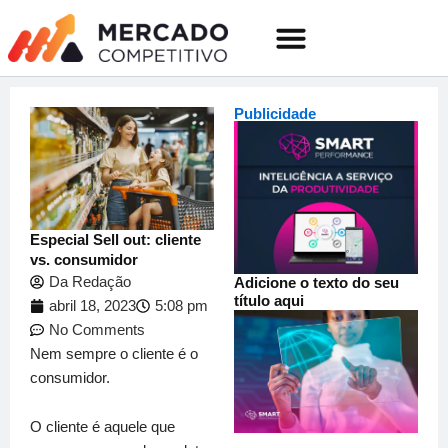
o
Ir
conteúdo
para
o
Quem somos
conteúdo
Publicidade
Especial Sell out: cliente
vs. consumidor
Da Redação
Adicione o texto do seu
título aqui
abril 18, 2023
5:08 pm
No Comments
Nem sempre o cliente é o
consumidor.
O cliente é aquele que