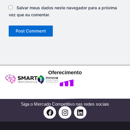
Salvar meus dados neste navegador para a próxima
vez que eu comentar.
Oferecimento
Siga o Mercado Competitivo nas redes sociais
F
I
L
a
n
i
c
s
n