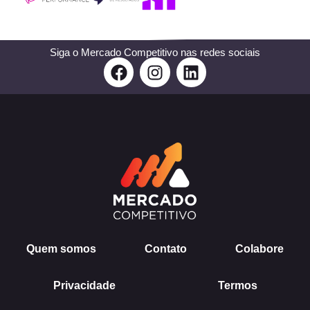
Siga o Mercado Competitivo nas redes sociais
F
I
L
a
n
i
c
s
n
e
t
k
b
a
e
o
g
d
o
r
i
k
a
n
m
Quem somos
Contato
Colabore
Privacidade
Termos