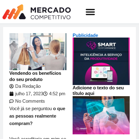
o
Ir
conteúdo
para
o
Quem somos
conteúdo
Publicidade
Vendendo os benefícios
do seu produto
Da Redação
Adicione o texto do seu
título aqui
julho 17, 2023
4:52 pm
No Comments
Você já se perguntou
o que
as pessoas realmente
compram?
Você acreditaria em mim se