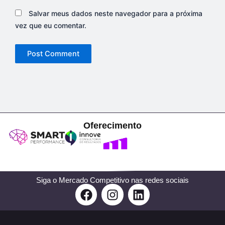
Salvar meus dados neste navegador para a próxima
vez que eu comentar.
Oferecimento
Siga o Mercado Competitivo nas redes sociais
F
I
L
a
n
i
c
s
n