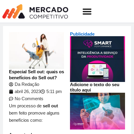
o
Ir
conteúdo
para
o
Quem somos
conteúdo
Publicidade
Especial Sell out: quais os
benefícios do Sell out?
Da Redação
Adicione o texto do seu
título aqui
abril 26, 2023
5:11 pm
No Comments
Um processo de
sell out
bem feito promove alguns
benefícios como: