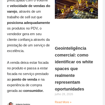
preocupado com o volume
e
velocidade de vendas do
varejo
, através de um
trabalho de sell out que
posiciona adequadamente
os produtos no PDV, o
vendedor gera em seu
cliente confiança através da
prestação de um serviço de
Geointeligência
excelência.
comercial: como
identificar os white
A venda deixa estar focada
no produto e passa a estar
spaces que
focada no serviço prestado
realmente
ao
ponto de venda
e na
representam
experiência de compra
oportunidades
gerada ao
consumidor.
julho 28, 2026
Read More »