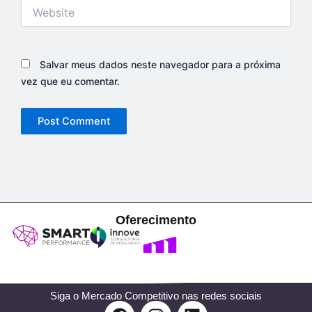
Website
Salvar meus dados neste navegador para a próxima
vez que eu comentar.
Oferecimento
Siga o Mercado Competitivo nas redes sociais
F
I
L