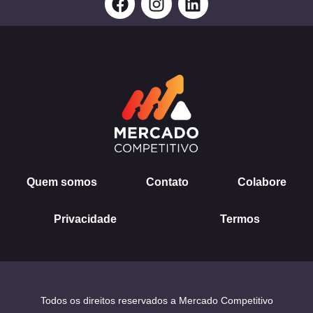
a
n
i
c
s
n
e
t
k
b
a
e
o
g
d
o
r
i
k
a
n
m
Quem somos
Contato
Colabore
Privacidade
Termos
Todos os direitos reservados a Mercado Competitivo