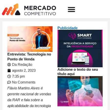
o
Ir
conteúdo
para
o
Quem somos
conteúdo
Publicidade
Entrevista: Tecnologia no
Ponto de Venda
Da Redação
Adicione o texto do seu
agosto 2, 2023
título aqui
7:35 pm
No Comments
Flávio Martins Alves é
gerente nacional de vendas
da RAR e fala sobre a
aplicabilidade da tecnologia