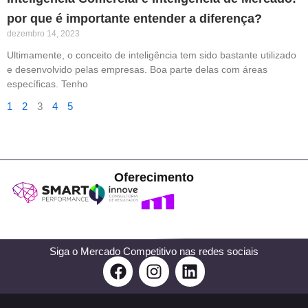
por que é importante entender a diferença?
dezembro 14, 2023
Ultimamente, o conceito de inteligência tem sido bastante utilizado
e desenvolvido pelas empresas. Boa parte delas com áreas
específicas. Tenho
1
2
3
4
5
Oferecimento
Siga o Mercado Competitivo nas redes sociais
F
I
L
a
n
i
c
s
n