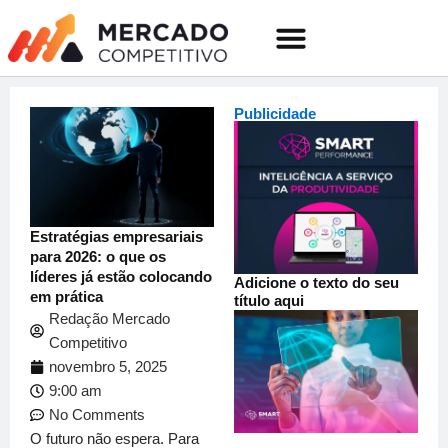
o
Ir
conteúdo
para
o
Quem somos
conteúdo
Publicidade
Estratégias empresariais
para 2026: o que os
líderes já estão colocando
Adicione o texto do seu
em prática
título aqui
Redação Mercado
Competitivo
novembro 5, 2025
9:00 am
No Comments
O futuro não espera. Para