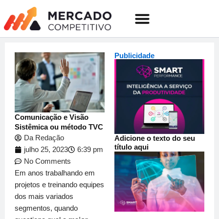
o
Ir
conteúdo
para
o
Quem somos
conteúdo
Publicidade
Comunicação e Visão
Sistêmica ou método TVC
Da Redação
Adicione o texto do seu
título aqui
julho 25, 2023
6:39 pm
No Comments
Em anos trabalhando em
projetos e treinando equipes
dos mais variados
segmentos, quando