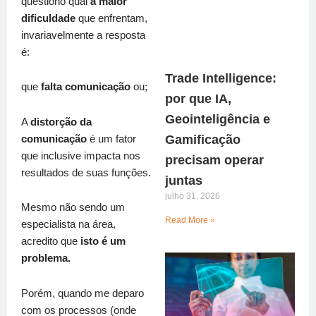
questiono qual
a maior
dificuldade
que enfrentam,
invariavelmente a resposta
é:
Trade Intelligence:
que
falta comunicação
ou;
por que IA,
Geointeligência e
A
distorção da
Gamificação
comunicação
é um fator
que inclusive impacta nos
precisam operar
resultados de suas funções.
juntas
julho 31, 2026
Mesmo não sendo um
Read More »
especialista na área,
acredito que
isto é um
problema.
Porém, quando me deparo
com os processos (onde