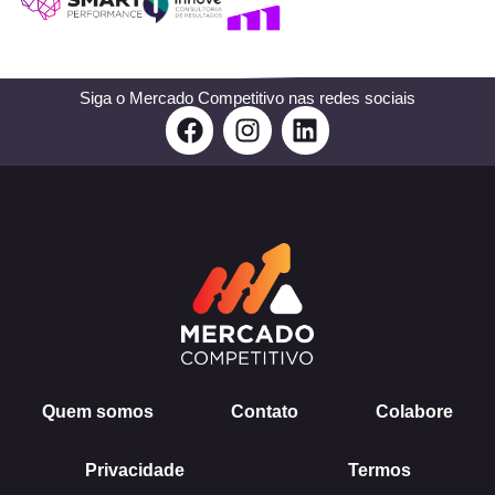
Siga o Mercado Competitivo nas redes sociais
F
I
L
a
n
i
c
s
n
e
t
k
b
a
e
o
g
d
o
r
i
k
a
n
m
Quem somos
Contato
Colabore
Privacidade
Termos