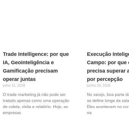
Trade Intelligence: por que
Execução Intelig
IA, Geointeligência e
Campo: por que 
Gamificação precisam
precisa superar 
operar juntas
por percepção
julho 31, 2026
junho 26, 2026
O trade marketing já não pode ser
No varejo, boa parte d
tratado apenas como uma operação
se define longe da sal
de coleta, visita e relatório. Hoje, as
Eles acontecem no corr
empresas
na