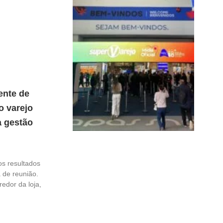
ente de
o varejo
a gestão
os resultados
a de reunião.
edor da loja,