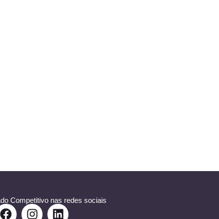
do Competitivo nas redes sociais
F
I
L