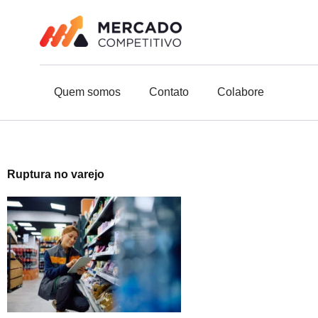
o
Ir
conteúdo
para
o
conteúdo
Quem somos
Contato
Colabore
Ruptura no varejo