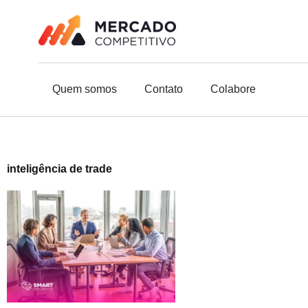
o
Ir
conteúdo
para
o
conteúdo
Quem somos
Contato
Colabore
inteligência de trade