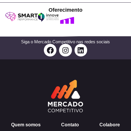
Oferecimento
Siga o Mercado Competitivo nas redes sociais
F
I
L
a
n
i
c
s
n
e
t
k
b
a
e
o
g
d
o
r
i
k
a
n
m
Quem somos
Contato
Colabore