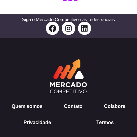
Siga o Mercado Competitivo nas redes sociais
F
I
L
a
n
i
c
s
n
e
t
k
b
a
e
o
g
d
o
r
i
k
a
n
m
Quem somos
Contato
Colabore
Privacidade
Termos