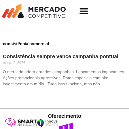
o
Ir
conteúdo
para
o
Quem somos
conteúdo
consistência comercial
Consistência sempre vence campanha pontual
março 5, 2026
O mercado adora grandes campanhas. Lançamentos impactantes.
Ações promocionais agressivas. Datas especiais com alto
investimento em mídia. Tudo isso funciona, mas não
Oferecimento