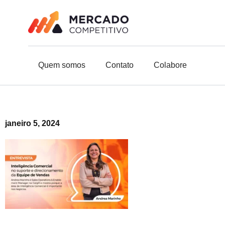
o
Ir
conteúdo
para
o
conteúdo
Quem somos
Contato
Colabore
janeiro 5, 2024